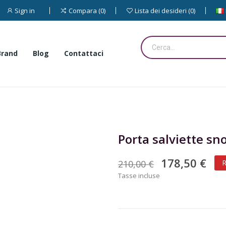
Sign in
Compara
0
Lista dei desideri
0
Brand
Blog
Contattaci
Porta salviette s
178,50 €
210,00 €
R
Tasse incluse