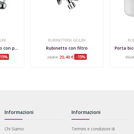
LINI
RUBINETTERIA GIULINI
RUB
Monocomando lavabo con prolunga, bocca girevole...
Rubinetto con filtro
-15%
20,40 €
-15%
24,00 €
155,0
Informazioni
Informazioni
Chi Siamo
Termini e condizioni di