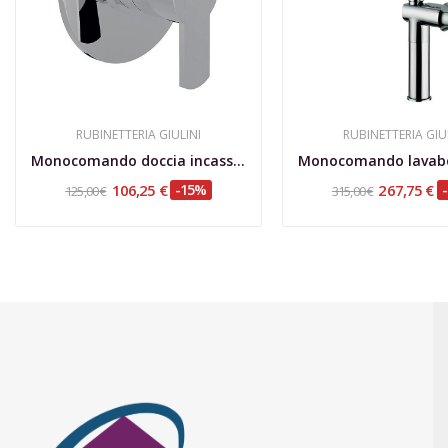
RUBINETTERIA GIULINI
RUBINETTERIA GIU
Monocomando doccia incasso Surf
106,25 €
-15%
267,75 €
125,00 €
315,00 €