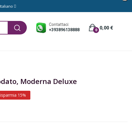
Italiano
Contattaci:
0,00 €
+393896138888
0
nodato, Moderna Deluxe
isparmia 15%