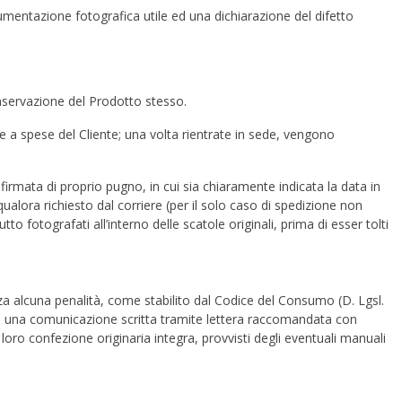
umentazione fotografica utile ed una dichiarazione del difetto
conservazione del Prodotto stesso.
 a spese del Cliente; una volta rientrate in sede, vengono
rmata di proprio pugno, in cui sia chiaramente indicata la data in
qualora richiesto dal corriere (per il solo caso di spedizione non
 fotografati all’interno delle scatole originali, prima di esser tolti
enza alcuna penalità, come stabilito dal Codice del Consumo (D. Lgsl.
), di una comunicazione scritta tramite lettera raccomandata con
la loro confezione originaria integra, provvisti degli eventuali manuali