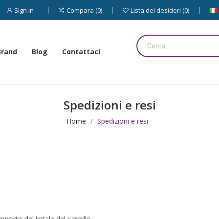
Sign in
Compara
0
Lista dei desideri
0
Brand
Blog
Contattaci
Spedizioni e resi
Home
Spedizioni e resi
mporto del totale del carrello.