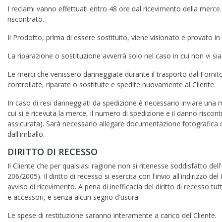
I reclami vanno effettuati entro 48 ore dal ricevimento della merce
riscontrato.
Il Prodotto, prima di essere sostituito, viene visionato e provato in 
La riparazione o sostituzione avverrà solo nel caso in cui non vi si
Le merci che venissero danneggiate durante il trasporto dal Fornit
controllate, riparate o sostituite e spedite nuovamente al Cliente.
In caso di resi danneggiati da spedizione è necessario inviare una
cui si è ricevuta la merce, il numero di spedizione e il danno riscont
assicurata). Sarà necessario allegare documentazione fotografica del 
dall'imballo.
DIRITTO DI RECESSO
Il Cliente che per qualsiasi ragione non si ritenesse soddisfatto del
206/2005). Il diritto di recesso si esercita con l'invio all'indiriz
avviso di ricevimento. A pena di inefficacia del diritto di recesso tut
e accessori, e senza alcun segno d'usura.
Le spese di restituzione saranno interamente a carico del Cliente.