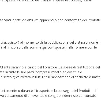
errato) saranno a carico del Cliente le spese di riconsegna e di
ancanti, difetti od altri vizi apparenti o non conformità dei Prodotti
ità di acquisto”) al momento della pubblicazione dello stesso; non è in
erà al rimborso delle somme già corrisposte, nelle forme e con le
l Cliente saranno a carico del Fornitore. Le spese di restituzione del
leta in tutte le sue parti (compresi imballo ed eventuale
atola; va evitata in tutti i casi l'apposizione di etichette o nastri
cedentemente o durante il trasporto e la consegna del Prodotto al
i, salvo versamento di un eventuale congruo indennizzo concordato