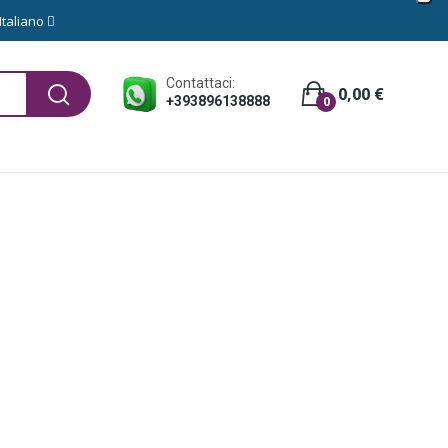
Italiano
Contattaci:
0,00 €
+393896138888
0