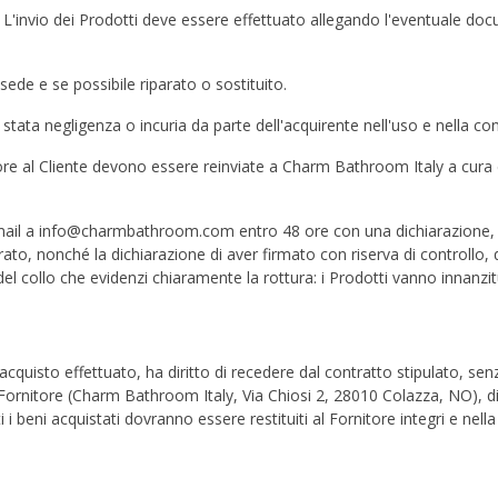
. L'invio dei Prodotti deve essere effettuato allegando l'eventuale doc
sede e se possibile riparato o sostituito.
a stata negligenza o incuria da parte dell'acquirente nell'uso e nella 
ore al Cliente devono essere reinviate a Charm Bathroom Italy a cura e
 mail a info@charmbathroom.com entro 48 ore con una dichiarazione, fi
rato, nonché la dichiarazione di aver firmato con riserva di controllo, 
collo che evidenzi chiaramente la rottura: i Prodotti vanno innanzitutto
l'acquisto effettuato, ha diritto di recedere dal contratto stipulato, s
zo del Fornitore (Charm Bathroom Italy, Via Chiosi 2, 28010 Colazza, NO
ti i beni acquistati dovranno essere restituiti al Fornitore integri e nel