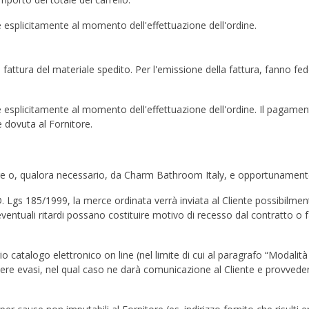
 esplicitamente al momento dell'effettuazione dell'ordine.
 fattura del materiale spedito. Per l'emissione della fattura, fanno fed
 esplicitamente al momento dell'effettuazione dell'ordine. Il pagament
è dovuta al Fornitore.
ore o, qualora necessario, da Charm Bathroom Italy, e opportunament
 Lgs 185/1999, la merce ordinata verrà inviata al Cliente possibilmente
tuali ritardi possano costituire motivo di recesso dal contratto o facc
prio catalogo elettronico on line (nel limite di cui al paragrafo “Modal
 essere evasi, nel qual caso ne darà comunicazione al Cliente e provved