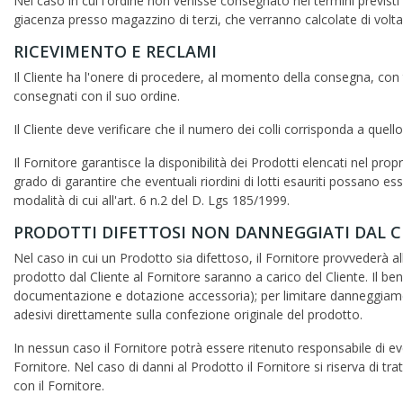
Nel caso in cui l'ordine non venisse consegnato nei termini previsti p
giacenza presso magazzino di terzi, che verranno calcolate di volta 
RICEVIMENTO E RECLAMI
Il Cliente ha l'onere di procedere, al momento della consegna, con tut
consegnati con il suo ordine.
Il Cliente deve verificare che il numero dei colli corrisponda a quello 
Il Fornitore garantisce la disponibilità dei Prodotti elencati nel pro
grado di garantire che eventuali riordini di lotti esauriti possano
modalità di cui all'art. 6 n.2 del D. Lgs 185/1999.
PRODOTTI DIFETTOSI NON DANNEGGIATI DAL C
Nel caso in cui un Prodotto sia difettoso, il Fornitore provvederà all
prodotto dal Cliente al Fornitore saranno a carico del Cliente. Il be
documentazione e dotazione accessoria); per limitare danneggiamenti 
adesivi direttamente sulla confezione originale del prodotto.
In nessun caso il Fornitore potrà essere ritenuto responsabile di e
Fornitore. Nel caso di danni al Prodotto il Fornitore si riserva di
con il Fornitore.