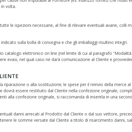
er cause non imputabili al Fornitore (es. indirizzo fornito che risulti 
in volta.
te le ispezioni necessarie, al fine di rilevare eventuali avarie, colli m
indicato sulla bolla di consegna e che gli imballaggi risultino integri.
prio catalogo elettronico on line (nel limite di cui al paragrafo “Modal
 essere evasi, nel qual caso ne darà comunicazione al Cliente e provved
LIENTE
a riparazione o alla sostituzione; le spese per il reinvio della merce a
ne dovrà essere restituito dal Cliente nella confezione originale, comp
alla confezione originale, si raccomanda di inserirla in una seconda sc
ventuali danni arrecati al Prodotto dal Cliente o dal suo vettore, pre
 trattenere le somme versate dal Cliente a titolo di risarcimento dann