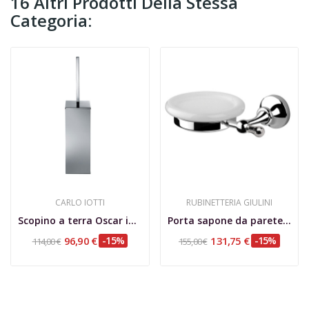
16 Altri Prodotti Della Stessa
Categoria:
CARLO IOTTI
RUBINETTERIA GIULINI
Scopino a terra Oscar in ottone cromato con...
Porta sapone da parete, Ibisco
96,90 €
-15%
131,75 €
-15%
114,00 €
155,00 €