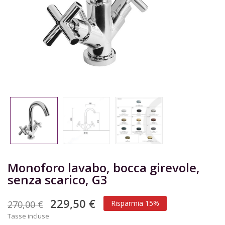
Monoforo lavabo, bocca girevole,
senza scarico, G3
229,50 €
270,00 €
Risparmia 15%
Tasse incluse