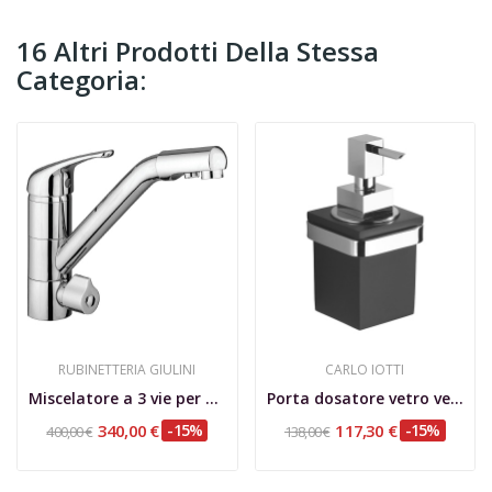
16 Altri Prodotti Della Stessa
Categoria:
RUBINETTERIA GIULINI
CARLO IOTTI
Miscelatore a 3 vie per acque depurate
Porta dosatore vetro vetrex Jolly con supporto...
340,00 €
-15%
117,30 €
-15%
400,00 €
138,00 €