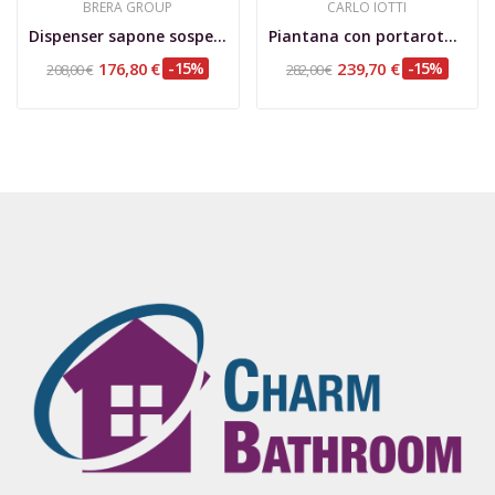
BRERA GROUP
CARLO IOTTI
Dispenser sapone sospeso Cubo in SSA
Piantana con portarotolo mobile e scopino...
176,80 €
-15%
239,70 €
-15%
208,00 €
282,00 €