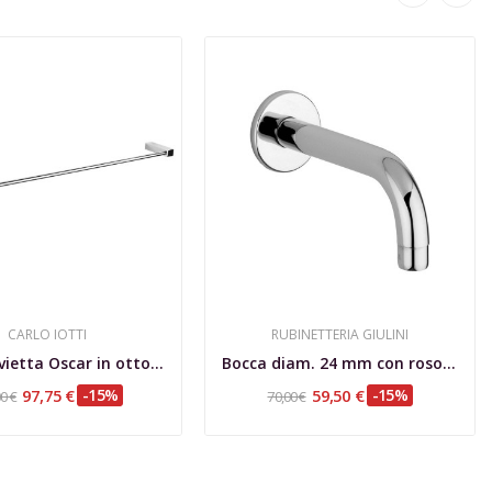
CARLO IOTTI
RUBINETTERIA GIULINI
Porta salvietta Oscar in ottone cromato cm 60
Bocca diam. 24 mm con rosone, 3 misure a...
97,75 €
-15%
59,50 €
-15%
0 €
70,00 €