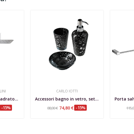
LINI
CARLO IOTTI
Set doccia incasso quadrato, termostatico con...
Accessori bagno in vetro, set appoggio Nero...
-15%
74,80 €
-15%
88,00 €
115,0