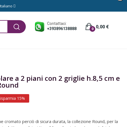
Italiano
Contattaci:
0,00 €
+393896138888
0
are a 2 piani con 2 griglie h.8,5 cm e
 Round
isparmia 15%
e cromato perciò di sicura durata, la collezione Round, per la