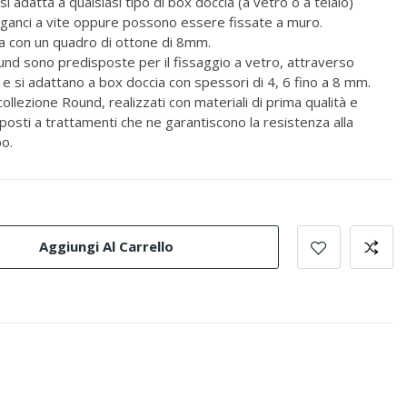
 adatta a qualsiasi tipo di box doccia (a vetro o a telaio)
i ganci a vite oppure possono essere fissate a muro.
ta con un quadro di ottone di 8mm.
und sono predisposte per il fissaggio a vetro, attraverso
te e si adattano a box doccia con spessori di 4, 6 fino a 8 mm.
collezione Round, realizzati con materiali di prima qualità e
posti a trattamenti che ne garantiscono la resistenza alla
po.
Aggiungi Al Carrello