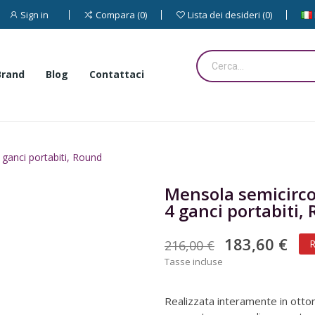
Sign in
Compara
0
Lista dei desideri
0
Brand
Blog
Contattaci
 ganci portabiti, Round
Mensola semicircol
4 ganci portabiti,
183,60 €
216,00 €
R
Tasse incluse
Realizzata interamente in otton