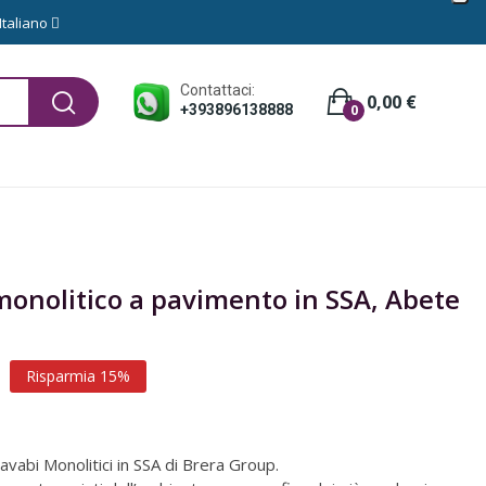
Italiano
Contattaci:
0,00 €
+393896138888
0
onolitico a pavimento in SSA, Abete
Risparmia 15%
 Lavabi Monolitici in SSA di Brera Group.