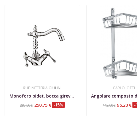
RUBINETTERIA GIULINI
CARLO IOTTI
Monoforo bidet, bocca girevole con scarico, Londra
250,75 €
-15%
95,20 €
-
295,00 €
112,00 €