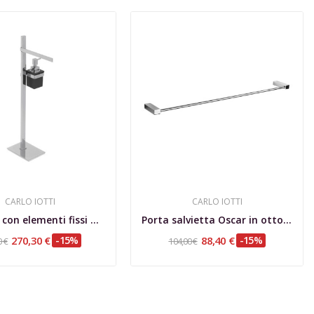
CARLO IOTTI
CARLO IOTTI
Piantana con elementi fissi porta salvietta...
Porta salvietta Oscar in ottone cromato cm 55
270,30 €
-15%
88,40 €
-15%
0 €
104,00 €