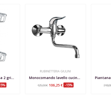
RUBINETTERIA GIULINI
Angolare composto da 2 griglie h.5,5 cm,...
Monocomando lavello cucina a parete, Melody
15%
106,25 €
-15%
125,00 €
318,0