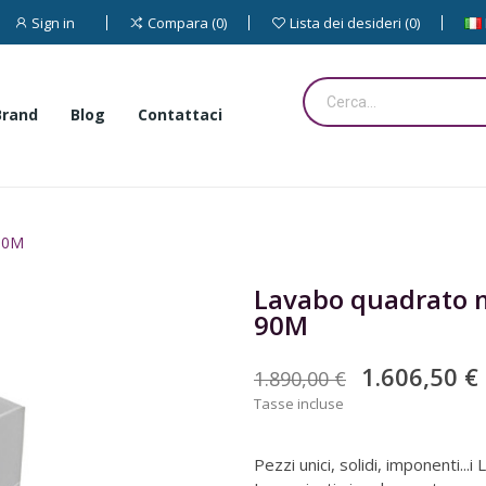
Sign in
Compara
0
Lista dei desideri
0
Brand
Blog
Contattaci
 90M
Lavabo quadrato m
90M
1.606,50 €
1.890,00 €
Tasse incluse
Pezzi unici, solidi, imponenti...i