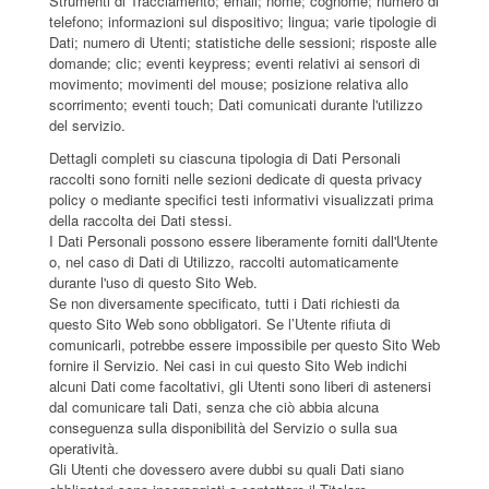
Strumenti di Tracciamento; email; nome; cognome; numero di
telefono; informazioni sul dispositivo; lingua; varie tipologie di
Dati; numero di Utenti; statistiche delle sessioni; risposte alle
domande; clic; eventi keypress; eventi relativi ai sensori di
movimento; movimenti del mouse; posizione relativa allo
scorrimento; eventi touch; Dati comunicati durante l'utilizzo
del servizio.
Dettagli completi su ciascuna tipologia di Dati Personali
raccolti sono forniti nelle sezioni dedicate di questa privacy
policy o mediante specifici testi informativi visualizzati prima
della raccolta dei Dati stessi.
I Dati Personali possono essere liberamente forniti dall'Utente
o, nel caso di Dati di Utilizzo, raccolti automaticamente
durante l'uso di questo Sito Web.
Se non diversamente specificato, tutti i Dati richiesti da
questo Sito Web sono obbligatori. Se l’Utente rifiuta di
comunicarli, potrebbe essere impossibile per questo Sito Web
fornire il Servizio. Nei casi in cui questo Sito Web indichi
alcuni Dati come facoltativi, gli Utenti sono liberi di astenersi
dal comunicare tali Dati, senza che ciò abbia alcuna
conseguenza sulla disponibilità del Servizio o sulla sua
operatività.
Gli Utenti che dovessero avere dubbi su quali Dati siano