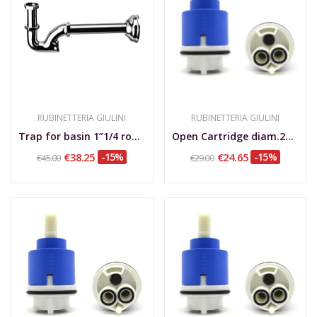
RUBINETTERIA GIULINI
RUBINETTERIA GIULINI
Trap for basin 1”1/4 round
Open Cartridge diam.25 mm
€38.25
-15%
€24.65
-15%
€45.00
€29.00