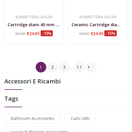
RUBINETTERIA GIULINI
RUBINETTERIA GIULINI
Cartridge diam.40 mm without distributor
Ceramic Cartridge diam. 35 mm
€24.65
-15%
€24.65
-15%
€29.00
€29.00
1
2
3
…
11

Accessori E Ricambi
Tags
Bathroom Accessories
Carlo Iotti
Luxury Bathroom Accessories