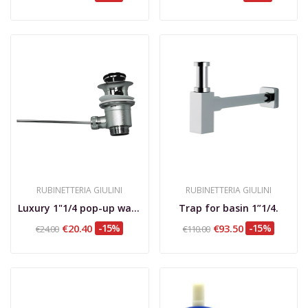
RUBINETTERIA GIULINI
RUBINETTERIA GIULINI
Luxury 1"1/4 pop-up waste.
Trap for basin 1”1/4.
€20.40
-15%
€93.50
-15%
€24.00
€110.00