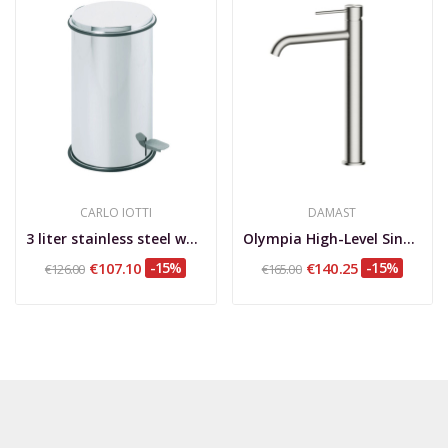
CARLO IOTTI
DAMAST
3 liter stainless steel waste bin, Fantasy
Olympia High-Level Single-Lever Basin Mixer in...
€107.10
-15%
€140.25
-15%
€126.00
€165.00